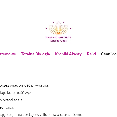
ystemowe
Totalna Biologia
Kroniki Akaszy
Reiki
Cennik o
i przez wiadomość prywatną.​
je kolejność wpłat.​
przed sesją.​​
cności.​
sję, sesja nie zostaje wydłużona o czas spóźnienia.