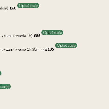
Opłać sesję
ealing)
£60
Opłać sesję
ny (czas trwania 1h)
£85
Opłać sesję
zny (czas trwania 1h 30min)
£105
 sesję