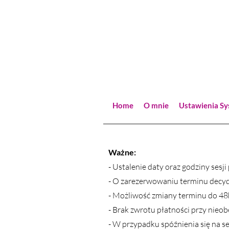
Home
O mnie
Ustawienia S
Ważne:
- Ustalenie daty oraz godziny sesj
- O zarezerwowaniu terminu decydu
- Możliwość zmiany terminu do 48h 
- Brak zwrotu płatności przy nieobe
- W przypadku spóźnienia się na se