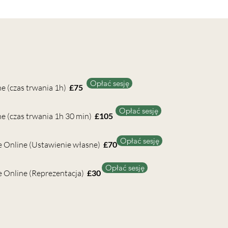
Opłać sesję
e (czas trwania 1h)
£75
Opłać sesję
e (czas trwania 1h 30 min)
£105
Opłać sesję
 Online (Ustawienie własne)
£70
Opłać sesję
 Online (Reprezentacja)
£30